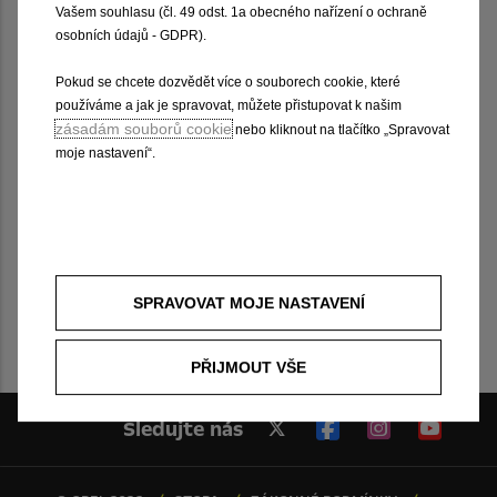
Vašem souhlasu (čl. 49 odst. 1a obecného nařízení o ochraně
KOLA
osobních údajů - GDPR).
OCHRANA
Pokud se chcete dozvědět více o souborech cookie, které
Cenové rozpětí
používáme a jak je spravovat, můžete přistupovat k našim
zásadám souborů cookie
nebo kliknout na tlačítko „Spravovat
Vyhledat
moje nastavení“.
Kód dílu
Všechny modely
1
SPRAVOVAT MOJE NASTAVENÍ
Nebyly nalezeny žádné díly.
1
PŘIJMOUT VŠE
Sledujte nás