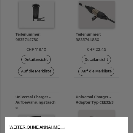
Teilenummer:
Teilenummer:
9835744780
9835744880
CHF 118.10
CHF 22.45
Detailansicht
Detailansicht
Auf die Merkliste
Auf die Merkliste
Universal Charger -
Universal Charger -
Aufbewahrungstasch
Adapter Typ CEE32/3
e
WEITER OHNE ANNAHME →