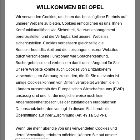
WILLKOMMEN BEI OPEL
Teilenummer:
Teilenummer:
Wir verwenden Cookies, um Ihnen das bestmögliche Erlebnis auf
9835781480
9835745180
unserer Website zu bieten. Cookies ermöglichen es uns, Ihnen
CHF 134.55
Kernfunktionalitäten wie Sicherheit, Netzwerkmanagement
CHF 73.25
bereitzustellen und die Verfügbarkeit unserer Websites
Detailansicht
Detailansicht
sicherzustellen. Cookies verbessern gleichzeitig die
Benutzerfreundlichkeit und die Leistungen unserer Websites
Auf die Merkliste
Auf die Merkliste
durch verschiedene Funktionen wie Spracherkennung,
Suchergebnisse und verbessern damit unser Angebot für Sie.
Unsere Website könnte auch Cookies von Drittanbietern
verwenden, um Werbung zu senden, die für Sie relevanter ist.
Universal Charger -
Universal Charger -
Einige Cookies können von Dritten verarbeitet werden, die in
Adapter Typ CEE32/1
Adapter Typ CEE16/1
Ländern ausserhalb des Europäischen Wirtschaftsraums (EWR)
ansässig sind und für die möglicherweise noch kein
Angemessenheitsbeschluss der zuständigen europäischen
Datenschutzbehörden vorliegt. In diesem Fall beruht die
Übermittlung auf Ihrer Zustimmung (Art. 49.1a GDPR).
Wenn Sie mehr über die von uns verwendeten Cookies und
Teilenummer:
Teilenummer:
deren Verwaltung erfahren möchten, können Sie auf unsere
9835781580
9835781680