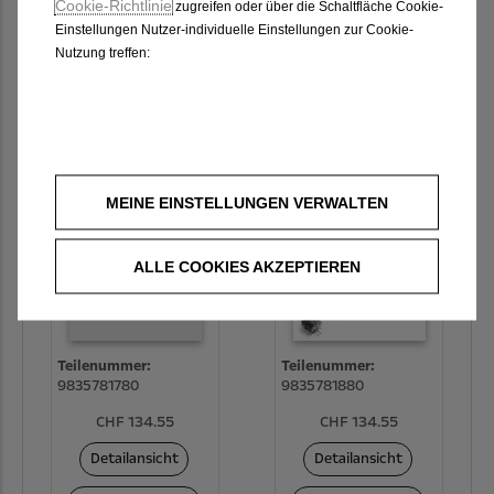
Cookie-Richtlinie
zugreifen oder über die Schaltfläche Cookie-
CHF 134.55
CHF 134.55
Einstellungen Nutzer-individuelle Einstellungen zur Cookie-
Nutzung treffen:
Detailansicht
Detailansicht
Auf die Merkliste
Auf die Merkliste
Universal Charger -
Universal Charger -
MEINE EINSTELLUNGEN VERWALTEN
Adapter Typ CEE16/3
Adapter Typ E/F
ALLE COOKIES AKZEPTIEREN
Teilenummer:
Teilenummer:
9835781780
9835781880
CHF 134.55
CHF 134.55
Detailansicht
Detailansicht