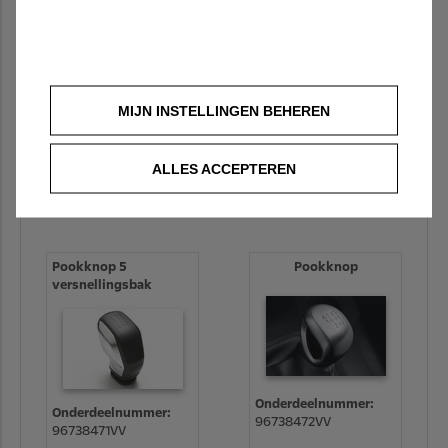
Onderdeelnummer:
39088991
MIJN INSTELLINGEN BEHEREN
Onderdeelnummer:
2403CV
ALLES ACCEPTEREN
Bekijk de details
Bekijk de details
Pookknop 5
Pookknop
versnellingsbak
Onderdeelnummer:
Onderdeelnummer:
96738472VV
96738471VV