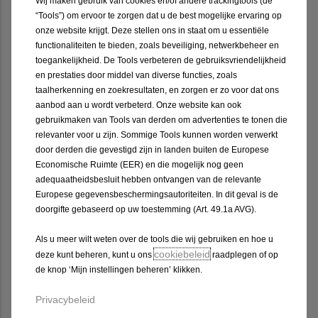
Wij maken gebruik van cookies en/of andere trackingtools (de
“Tools”) om ervoor te zorgen dat u de best mogelijke ervaring op
onze website krijgt. Deze stellen ons in staat om u essentiële
Zelfklevende
Zelfklevende
Decoratie - Zilver
Decoratie - Zwart
functionaliteiten te bieden, zoals beveiliging, netwerkbeheer en
toegankelijkheid. De Tools verbeteren de gebruiksvriendelijkheid
en prestaties door middel van diverse functies, zoals
taalherkenning en zoekresultaten, en zorgen er zo voor dat ons
aanbod aan u wordt verbeterd. Onze website kan ook
gebruikmaken van Tools van derden om advertenties te tonen die
relevanter voor u zijn. Sommige Tools kunnen worden verwerkt
Onderdeelnummer:
Onderdeelnummer:
door derden die gevestigd zijn in landen buiten de Europese
1684402780
1684402880
Economische Ruimte (EER) en die mogelijk nog geen
adequaatheidsbesluit hebben ontvangen van de relevante
Bekijk de details
Bekijk de details
Europese gegevensbeschermingsautoriteiten. In dit geval is de
doorgifte gebaseerd op uw toestemming (Art. 49.1a AVG).
Als u meer wilt weten over de tools die wij gebruiken en hoe u
cookiebeleid
deze kunt beheren, kunt u ons
raadplegen of op
Knop Van
Set Van 2 Sierdelen
Versnellingshendel 5-
Voor Dorpels
de knop ‘Mijn instellingen beheren’ klikken.
Versnellingsbak -
Voorportieren
Zwart Leder En
Privacybeleid
Aluminium