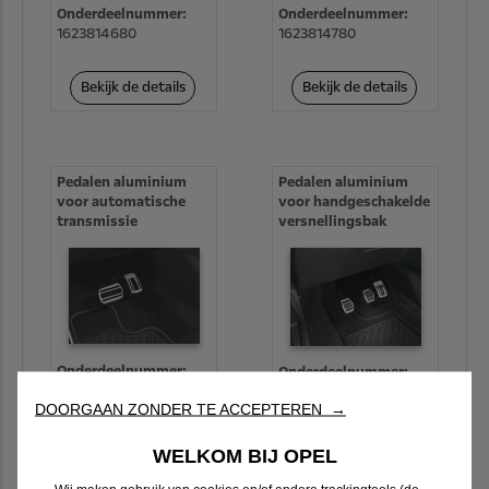
Onderdeelnummer:
Onderdeelnummer:
1623814680
1623814780
Bekijk de details
Bekijk de details
Pedalen aluminium
Pedalen aluminium
voor automatische
voor handgeschakelde
transmissie
versnellingsbak
Onderdeelnummer:
Onderdeelnummer:
1629067580
1629068880
DOORGAAN ZONDER TE ACCEPTEREN →
Bekijk de details
Bekijk de details
WELKOM BIJ OPEL