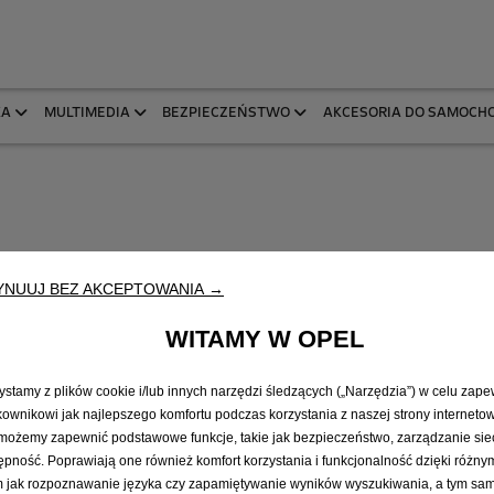
KA
MULTIMEDIA
BEZPIECZEŃSTWO
AKCESORIA DO SAMOCH
YNUUJ BEZ AKCEPTOWANIA →
wy
WITAMY W OPEL
1
ci.
ystamy z plików cookie i/lub innych narzędzi śledzących („Narzędzia”) w celu zap
1
kownikowi jak najlepszego komfortu podczas korzystania z naszej strony internetow
możemy zapewnić podstawowe funkcje, takie jak bezpieczeństwo, zarządzanie sie
ępność. Poprawiają one również komfort korzystania i funkcjonalność dzięki różny
m jak rozpoznawanie języka czy zapamiętywanie wyników wyszukiwania, a tym s