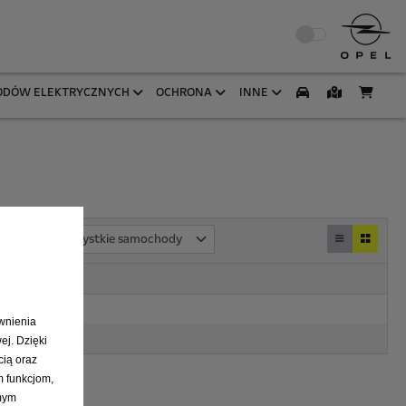
ODÓW ELEKTRYCZNYCH
OCHRONA
INNE
Wszystkie samochody
ewnienia
ej. Dzięki
cią oraz
m funkcjom,
amym