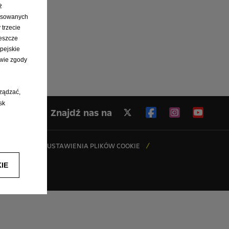
ż
pasowanych
 trzecie
eszcze
pejskie
wie zgody
rządzać,
sk
Znajdź nas na
KÓW COOKIE
USTAWIENIA PLIKÓW COOKIE
IE