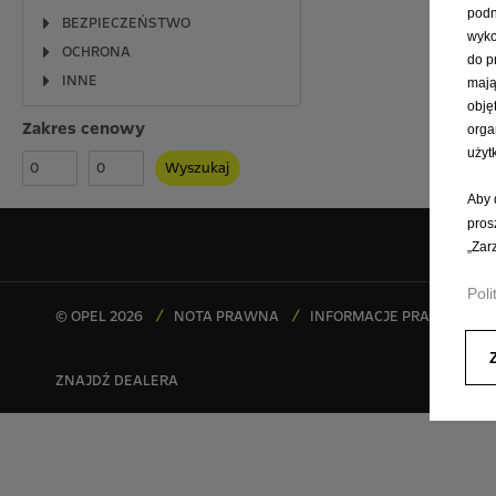
podn
BEZPIECZEŃSTWO
wyko
OCHRONA
do p
INNE
mają
obję
Zakres cenowy
orga
użyt
Wyszukaj
Aby 
pros
„Zar
Poli
© OPEL 2026
NOTA PRAWNA
INFORMACJE PRAWNE
ZNAJDŹ DEALERA