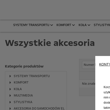
SYSTEMY TRANSPORTU
KOMFORT
KOŁA
STYLISTY
Wszystkie akcesoria
KONT
Numer katalogo
Kategorie produktów
SYSTEMY TRANSPORTU
KOMFORT
Nie znaleziono częś
Korz
KOŁA
użyt
MULTIMEDIA
nim 
STYLISTYKA
dost
taki
AKCESORIA DO SAMOCHODÓW ELEKTRYCZNYCH