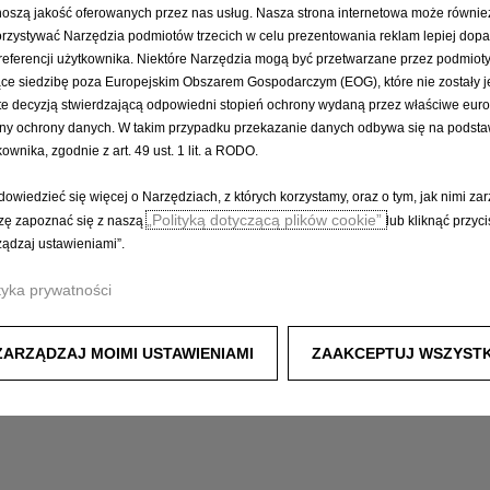
oszą jakość oferowanych przez nas usług. Nasza strona internetowa może równie
rzystywać Narzędzia podmiotów trzecich w celu prezentowania reklam lepiej do
referencji użytkownika. Niektóre Narzędzia mogą być przetwarzane przez podmioty
ce siedzibę poza Europejskim Obszarem Gospodarczym (EOG), które nie zostały j
te decyzją stwierdzającą odpowiedni stopień ochrony wydaną przez właściwe euro
ny ochrony danych. W takim przypadku przekazanie danych odbywa się na podsta
kownika, zgodnie z art. 49 ust. 1 lit. a RODO.
dowiedzieć się więcej o Narzędziach, z których korzystamy, oraz o tym, jak nimi za
„Polityką dotyczącą plików cookie”
zę zapoznać się z naszą
lub kliknąć przyci
ządzaj ustawieniami”.
tyka prywatności
OCHRONA POLITYKA PRYWATNOŚCI
POLITYKA KORZYSTANIA Z PLI
ZARZĄDZAJ MOIMI USTAWIENIAMI
ZAAKCEPTUJ WSZYSTK